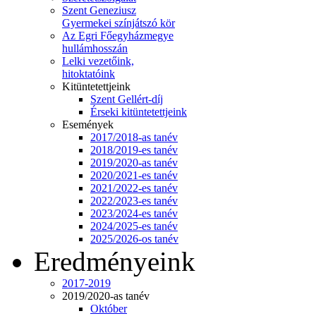
Szent Geneziusz
Gyermekei színjátszó kör
Az Egri Főegyházmegye
hullámhosszán
Lelki vezetőink,
hitoktatóink
Kitüntetettjeink
Szent Gellért-díj
Érseki kitüntetettjeink
Események
2017/2018-as tanév
2018/2019-es tanév
2019/2020-as tanév
2020/2021-es tanév
2021/2022-es tanév
2022/2023-es tanév
2023/2024-es tanév
2024/2025-es tanév
2025/2026-os tanév
Eredményeink
2017-2019
2019/2020-as tanév
Október