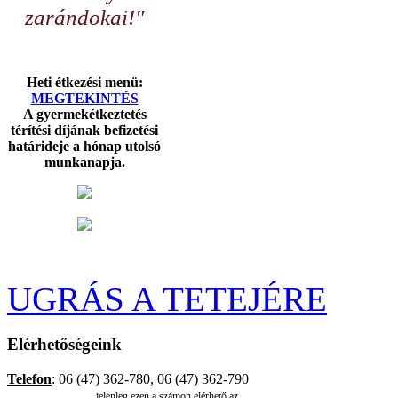
zarándokai!"
Heti étkezési menü:
MEGTEKINTÉS
A gyermekétkeztetés
térítési díjának befizetési
határideje a hónap utolsó
munkanapja.
UGRÁS A TETEJÉRE
Elérhetőségeink
Telefon
: 06 (47) 362-780, 06 (47) 362-790
jelenleg ezen a számon elérhető az