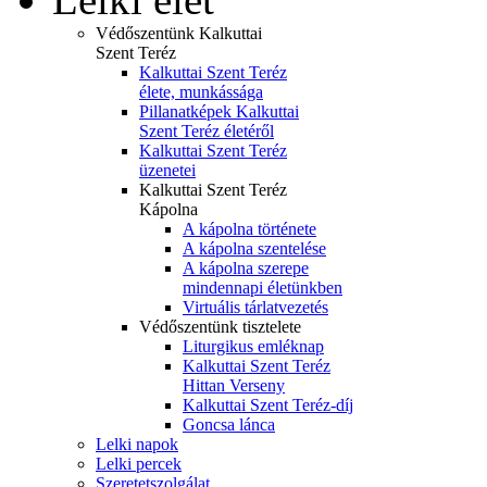
Védőszentünk Kalkuttai
Szent Teréz
Kalkuttai Szent Teréz
élete, munkássága
Pillanatképek Kalkuttai
Szent Teréz életéről
Kalkuttai Szent Teréz
üzenetei
Kalkuttai Szent Teréz
Kápolna
A kápolna története
A kápolna szentelése
A kápolna szerepe
mindennapi életünkben
Virtuális tárlatvezetés
Védőszentünk tisztelete
Liturgikus emléknap
Kalkuttai Szent Teréz
Hittan Verseny
Kalkuttai Szent Teréz-díj
Goncsa lánca
Lelki napok
Lelki percek
Szeretetszolgálat