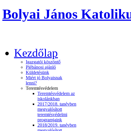
Bolyai János Katoliku
Kezdőlap
Igazgatói köszöntő
Plébánosi ajánló
Küldetésünk
Miért jó Bolyaisnak
lenni?
Teremtésvédelem
Teremtésvédelem az
iskolánkban
2017/2018. tanévben
megvalósított
teremtésvédelmi
programjaink
2018/2019. tanévben
megvalósított