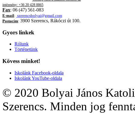
intézmény: +36 20 428 8865
Fax
: 06 (47) 561-083
E-mail
:
szerencsbolyai@gmail.com
3900 Szerencs, Rákóczi út 100.
Postacím
:
Gyors linkek
Rólunk
Történetünk
Kövess minket!
Iskolánk Facebook-oldala
Iskolánk YouTube-oldala
© 2020 Bolyai János Katoli
Szerencs. Minden jog fennta