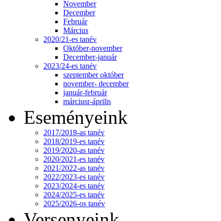
November
December
Február
Március
2020/21-es tanév
Október-november
December-január
2023/24-es tanév
szeptember október
november- december
január-február
márciusr-április
Eseményeink
2017/2018-as tanév
2018/2019-es tanév
2019/2020-as tanév
2020/2021-es tanév
2021/2022-as tanév
2022/2023-es tanév
2023/2024-es tanév
2024/2025-es tanév
2025/2026-os tanév
Versenyeink