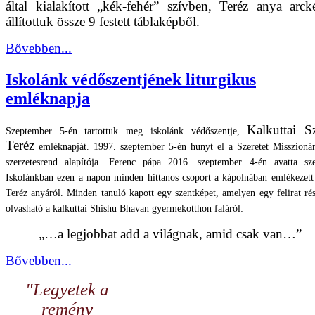
által kialakított „kék-fehér” szívben, Teréz anya arck
állítottuk össze 9 festett táblaképből.
Bővebben...
Iskolánk védőszentjének liturgikus
emléknapja
Kalkuttai S
Szeptember 5-én tartottuk meg iskolánk védőszentje,
Teréz
emléknapját. 1997. szeptember 5-én hunyt el a Szeretet Misszionár
szerzetesrend alapítója. Ferenc pápa 2016. szeptember 4-én avatta sze
Iskolánkban ezen a napon minden hittanos csoport a kápolnában emlékezet
Teréz anyáról. Minden tanuló kapott egy szentképet, amelyen egy felirat rés
olvasható a kalkuttai Shishu Bhavan gyermekotthon faláról:
„…a legjobbat add a világnak, amid csak van…”
Bővebben...
"Legyetek a
remény