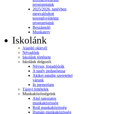
programjaink
2025/2026. tanévben
megvalósított
teremtésvédelmi
programjaink
Beszámoló
Munkaterv
Iskolánk
Alapító oklevél
Névadónk
Iskolánk története
Iskolánk dolgozói
Névsor, fogadóórák
A tanév pedagógusa
Akiket mindig szeretettel
várunk
In memoriam
Tárgyi feltételek
Munkaközösségeink
Alsó tagozatos
munkaközösség
Reál munkaközösség
Humán munkaközösség