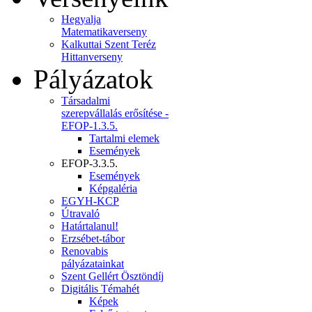
Hegyalja
Matematikaverseny
Kalkuttai Szent Teréz
Hittanverseny
Pályázatok
Társadalmi
szerepvállalás erősítése -
EFOP-1.3.5.
Tartalmi elemek
Események
EFOP-3.3.5.
Események
Képgaléria
EGYH-KCP
Útravaló
Határtalanul!
Erzsébet-tábor
Renovabis
pályázatainkat
Szent Gellért Ösztöndíj
Digitális Témahét
Képek