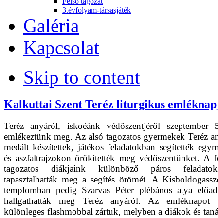
Felső tagozat
3.évfolyam-társasjáték
Galéria
Kapcsolat
Skip to content
Kalkuttai Szent Teréz liturgikus emléknap
Teréz anyáról, iskoéánk védőszentjéről szeptember 
emlékeztünk meg. Az alsó tagozatos gyermekek Teréz a
medált készítettek, játékos feladatokban segítették egym
és aszfaltrajzokon örökítették meg védőszentünket. A f
tagozatos diákjaink különböző páros feladatok
tapasztalhatták meg a segítés örömét. A Kisboldogass
templomban pedig Szarvas Péter plébános atya előad
hallgathatták meg Teréz anyáról. Az emléknapot 
különleges flashmobbal zártuk, melyben a diákok és tan