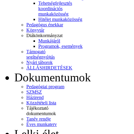
Tehetségfejlesztés
koordinációs
munkaközösség
Hitélet munkaközösség
Pedagógus énekkar
Könyvtár
Diákönkormányzat
Munkájáról
Programok, események
Támogató
segítségnyújtás
Nyári táborok
ÁLLÁSHIRDETÉSEK
Dokumentumok
Pedagógiai program
SZMSZ
Házirend
Közzétételi lista
Tájékoztató
dokumentumok
Tanév rendje
Éves munkaterv
Lelki élet