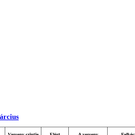
árcius
Verseny szintje
Elért
A verseny
Felkés