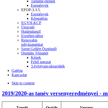
Tartalmi elemek
Események
EFOP-3.3.5.
Események
Képgaléria
EGYH-KCP
Útravaló
Határtalanul!
Erzsébet-tábor
Renovabis
pályázatainkat
Szent Gellért Ösztöndíj
Digitális Témahét
Képek
Felső tagozat
3.évfolyam-társasjáték
Galéria
Kapcsolat
Skip to content
2019/2020-as tanév versenyeredményei - m
Tanuló
Osztály
Verseny