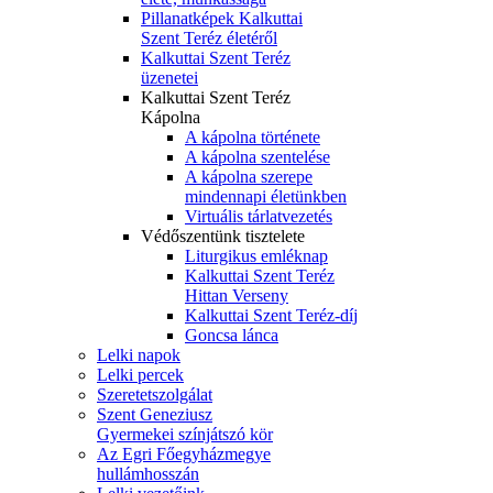
Pillanatképek Kalkuttai
Szent Teréz életéről
Kalkuttai Szent Teréz
üzenetei
Kalkuttai Szent Teréz
Kápolna
A kápolna története
A kápolna szentelése
A kápolna szerepe
mindennapi életünkben
Virtuális tárlatvezetés
Védőszentünk tisztelete
Liturgikus emléknap
Kalkuttai Szent Teréz
Hittan Verseny
Kalkuttai Szent Teréz-díj
Goncsa lánca
Lelki napok
Lelki percek
Szeretetszolgálat
Szent Geneziusz
Gyermekei színjátszó kör
Az Egri Főegyházmegye
hullámhosszán