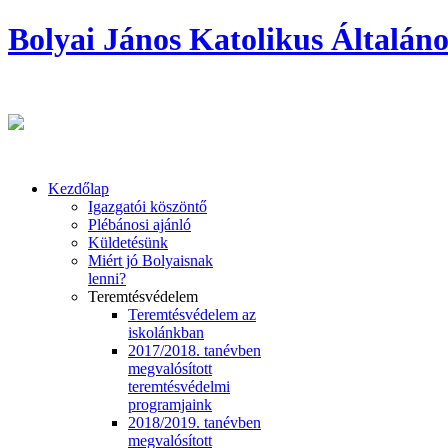
Bolyai János Katolikus Általáno
Kezdőlap
Igazgatói köszöntő
Plébánosi ajánló
Küldetésünk
Miért jó Bolyaisnak
lenni?
Teremtésvédelem
Teremtésvédelem az
iskolánkban
2017/2018. tanévben
megvalósított
teremtésvédelmi
programjaink
2018/2019. tanévben
megvalósított