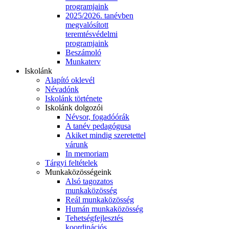
programjaink
2025/2026. tanévben
megvalósított
teremtésvédelmi
programjaink
Beszámoló
Munkaterv
Iskolánk
Alapító oklevél
Névadónk
Iskolánk története
Iskolánk dolgozói
Névsor, fogadóórák
A tanév pedagógusa
Akiket mindig szeretettel
várunk
In memoriam
Tárgyi feltételek
Munkaközösségeink
Alsó tagozatos
munkaközösség
Reál munkaközösség
Humán munkaközösség
Tehetségfejlesztés
koordinációs