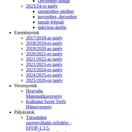
December-január
2023/24-es tanév
szeptember október
november- december
január-február
márciusr-április
Eseményeink
2017/2018-as tanév
2018/2019-es tanév
2019/2020-as tanév
2020/2021-es tanév
2021/2022-as tanév
2022/2023-es tanév
2023/2024-es tanév
2024/2025-es tanév
2025/2026-os tanév
Versenyeink
Hegyalja
Matematikaverseny
Kalkuttai Szent Teréz
Hittanverseny
Pályázatok
Társadalmi
szerepvállalás erősítése -
EFOP-1.3.5.