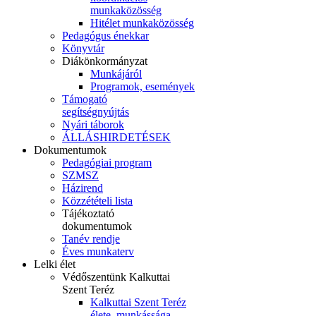
munkaközösség
Hitélet munkaközösség
Pedagógus énekkar
Könyvtár
Diákönkormányzat
Munkájáról
Programok, események
Támogató
segítségnyújtás
Nyári táborok
ÁLLÁSHIRDETÉSEK
Dokumentumok
Pedagógiai program
SZMSZ
Házirend
Közzétételi lista
Tájékoztató
dokumentumok
Tanév rendje
Éves munkaterv
Lelki élet
Védőszentünk Kalkuttai
Szent Teréz
Kalkuttai Szent Teréz
élete, munkássága