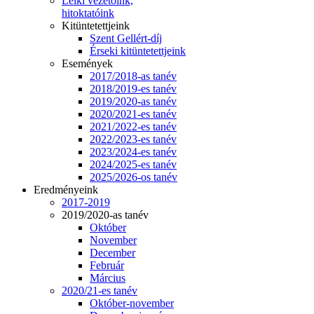
Lelki vezetőink,
hitoktatóink
Kitüntetettjeink
Szent Gellért-díj
Érseki kitüntetettjeink
Események
2017/2018-as tanév
2018/2019-es tanév
2019/2020-as tanév
2020/2021-es tanév
2021/2022-es tanév
2022/2023-es tanév
2023/2024-es tanév
2024/2025-es tanév
2025/2026-os tanév
Eredményeink
2017-2019
2019/2020-as tanév
Október
November
December
Február
Március
2020/21-es tanév
Október-november