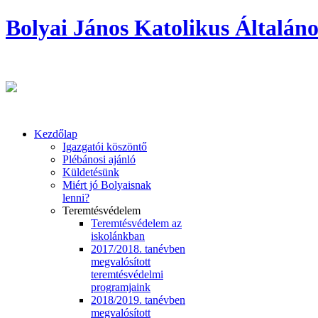
Bolyai János Katolikus Általáno
Kezdőlap
Igazgatói köszöntő
Plébánosi ajánló
Küldetésünk
Miért jó Bolyaisnak
lenni?
Teremtésvédelem
Teremtésvédelem az
iskolánkban
2017/2018. tanévben
megvalósított
teremtésvédelmi
programjaink
2018/2019. tanévben
megvalósított