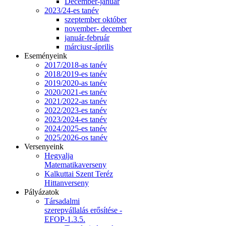
December-január
2023/24-es tanév
szeptember október
november- december
január-február
márciusr-április
Eseményeink
2017/2018-as tanév
2018/2019-es tanév
2019/2020-as tanév
2020/2021-es tanév
2021/2022-as tanév
2022/2023-es tanév
2023/2024-es tanév
2024/2025-es tanév
2025/2026-os tanév
Versenyeink
Hegyalja
Matematikaverseny
Kalkuttai Szent Teréz
Hittanverseny
Pályázatok
Társadalmi
szerepvállalás erősítése -
EFOP-1.3.5.