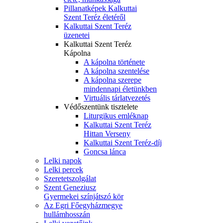
Pillanatképek Kalkuttai
Szent Teréz életéről
Kalkuttai Szent Teréz
üzenetei
Kalkuttai Szent Teréz
Kápolna
A kápolna története
A kápolna szentelése
A kápolna szerepe
mindennapi életünkben
Virtuális tárlatvezetés
Védőszentünk tisztelete
Liturgikus emléknap
Kalkuttai Szent Teréz
Hittan Verseny
Kalkuttai Szent Teréz-díj
Goncsa lánca
Lelki napok
Lelki percek
Szeretetszolgálat
Szent Geneziusz
Gyermekei színjátszó kör
Az Egri Főegyházmegye
hullámhosszán