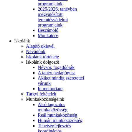
programjaink
2025/2026. tanévben
megvalósított
teremtésvédelmi
programjaink
Beszámoló
Munkaterv
Iskolánk
Alapító oklevél
Névadónk
Iskolánk története
Iskolánk dolgozói
Névsor, fogadóórák
A tanév pedagógusa
Akiket mindig szeretettel
várunk
In memoriam
Tárgyi feltételek
Munkaközösségeink
Alsó tagozatos
munkaközösség
Reál munkaközösség
Humán munkaközösség
Tehetségfejlesztés
koordinációs