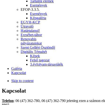
Tartalmi elemek
Események
EFOP-3.3.5.
Események
Képgaléria
EGYH-KCP
Útravaló
Határtalanul!
Erzsébet-tábor
Renovabis
pályázatainkat
Szent Gellért Ösztöndíj
Digitális Témahét
Képek
Felső tagozat
3.évfolyam-társasjáték
Galéria
Kapcsolat
Skip to content
Kapcsolat
Telefon
: 06 (47) 362-780, 06 (47) 362-790 jelenleg ezen a számon e
8865