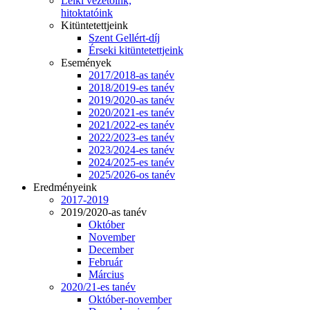
Lelki vezetőink,
hitoktatóink
Kitüntetettjeink
Szent Gellért-díj
Érseki kitüntetettjeink
Események
2017/2018-as tanév
2018/2019-es tanév
2019/2020-as tanév
2020/2021-es tanév
2021/2022-es tanév
2022/2023-es tanév
2023/2024-es tanév
2024/2025-es tanév
2025/2026-os tanév
Eredményeink
2017-2019
2019/2020-as tanév
Október
November
December
Február
Március
2020/21-es tanév
Október-november