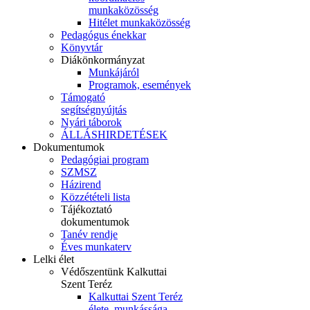
munkaközösség
Hitélet munkaközösség
Pedagógus énekkar
Könyvtár
Diákönkormányzat
Munkájáról
Programok, események
Támogató
segítségnyújtás
Nyári táborok
ÁLLÁSHIRDETÉSEK
Dokumentumok
Pedagógiai program
SZMSZ
Házirend
Közzétételi lista
Tájékoztató
dokumentumok
Tanév rendje
Éves munkaterv
Lelki élet
Védőszentünk Kalkuttai
Szent Teréz
Kalkuttai Szent Teréz
élete, munkássága